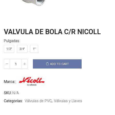
VALVULA DE BOLA C/R NICOLL
Pulgadas
1/2"
3/4"
1"
ADD TO CART
Marca:
SKU:
N/A
Categorías:
Válvulas de PVC
,
Válvulas y Llaves