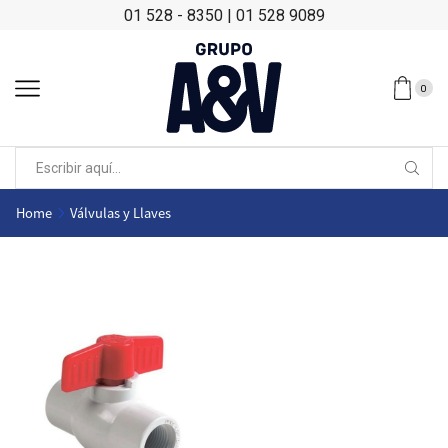
01 528 - 8350
|
01 528 9089
0
Home
Válvulas y Llaves