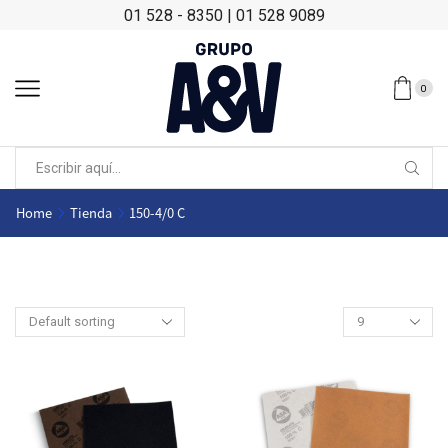
01 528 - 8350
|
01 528 9089
0
Home
Tienda
150-4/0 C