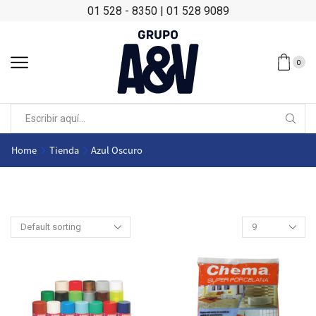
01 528 - 8350
|
01 528 9089
0
Home
Tienda
Azul Oscuro